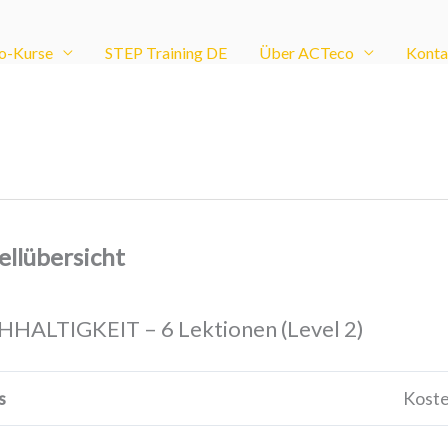
o-Kurse
STEP Training DE
Über ACTeco
Konta
ellübersicht
HALTIGKEIT – 6 Lektionen (Level 2)
s
Koste