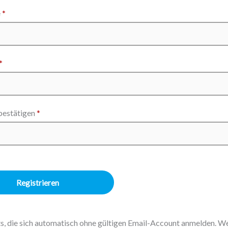
e
*
*
bestätigen
*
ts, die sich automatisch ohne gültigen Email-Account anmelden. W