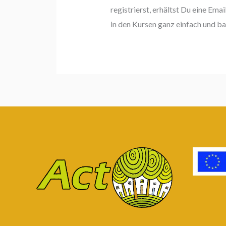
registrierst, erhältst Du eine Ema
in den Kursen ganz einfach und bar