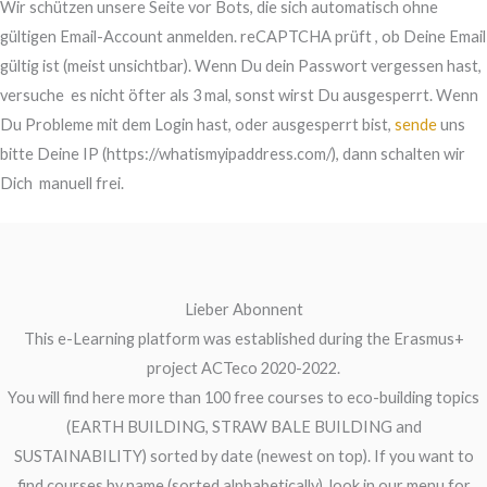
Wir schützen unsere Seite vor Bots, die sich automatisch ohne
gültigen Email-Account anmelden. reCAPTCHA prüft , ob Deine Email
gültig ist (meist unsichtbar). Wenn Du dein Passwort vergessen hast,
versuche es nicht öfter als 3 mal, sonst wirst Du ausgesperrt. Wenn
Du Probleme mit dem Login hast, oder ausgesperrt bist,
sende
uns
bitte Deine IP (https://whatismyipaddress.com/), dann schalten wir
Dich manuell frei.
Lieber Abonnent
This e-Learning platform was established during the Erasmus+
project ACTeco 2020-2022.
You will find here more than 100 free courses to eco-building topics
(EARTH BUILDING, STRAW BALE BUILDING and
SUSTAINABILITY) sorted by date (newest on top). If you want to
find courses by name (sorted alphabetically), look in our menu for