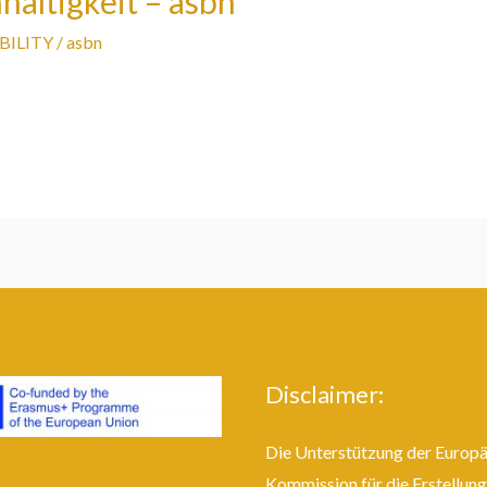
altigkeit – asbn
BILITY
/
asbn
Disclaimer:
Die Unterstützung der Europ
Kommission für die Erstellung