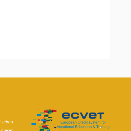
äischen
 dieser