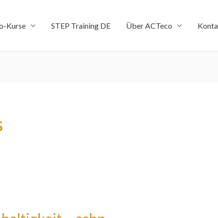
o-Kurse
STEP Training DE
Über ACTeco
Konta
s