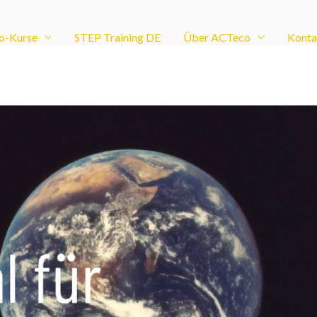
o-Kurse
STEP Training DE
Über ACTeco
Konta