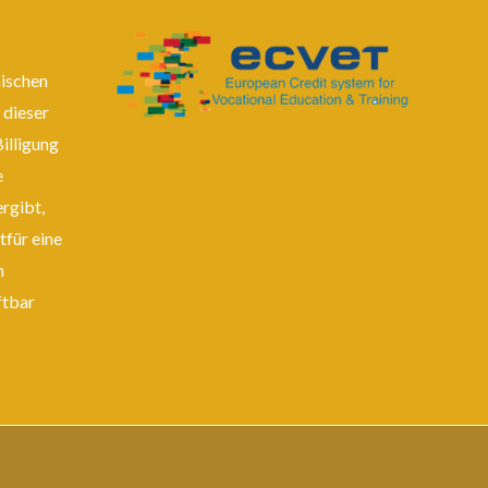
äischen
 dieser
Billigung
e
rgibt,
tfür eine
n
ftbar