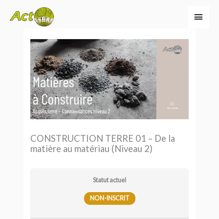
Aller
Men
au
princ
contenu
CONSTRUCTION TERRE 01 – De la
matière au matériau (Niveau 2)
Statut actuel
NON-INSCRIT