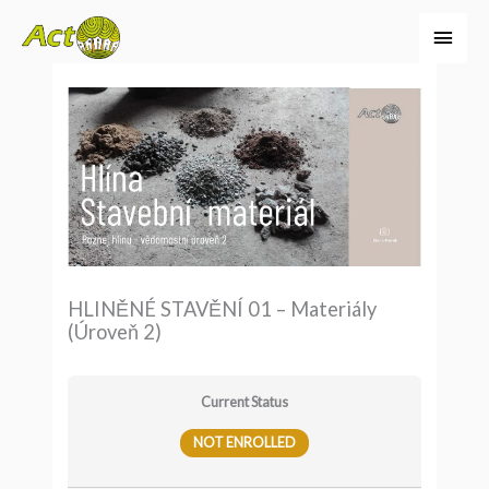
Přeskočit
Hlavn
na
menu
obsah
HLINĚNÉ STAVĚNÍ 01 – Materiály
(Úroveň 2)
Current Status
NOT ENROLLED