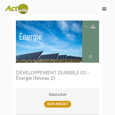
Aller
Men
au
princ
contenu
DÉVELOPPEMENT DURABLE 03 –
Énergie (Niveau 2)
Statut actuel
NON-INSCRIT