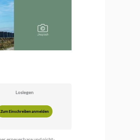
Loslegen
Zum Einschreiben anmelden
ber erneuerbare und nicht-