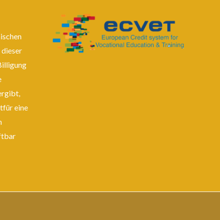
äischen
 dieser
Billigung
e
rgibt,
tfür eine
n
ftbar