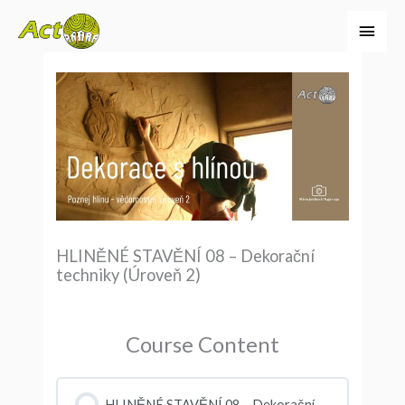
Přeskočit
Hlavn
na
menu
obsah
HLINĚNÉ STAVĚNÍ 08 – Dekorační
techniky (Úroveň 2)
Course Content
HLINĚNÉ STAVĚNÍ 08 – Dekorační