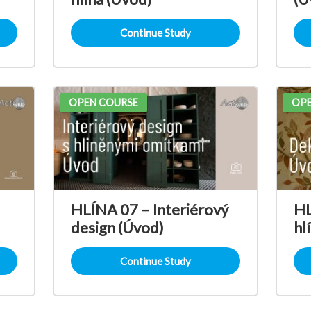
Continue Study
OPEN COURSE
OPE
HLÍNA 07 – Interiérový
HL
design (Úvod)
hl
Continue Study