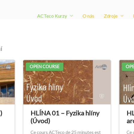
ACTeco Kurzy
O nás
Zdroje
í
OPEN COURSE
OPE
)
HLÍNA 01 – Fyzika hlíny
HL
(Úvod)
ar
Ce cours ACTeco de 25 minutes est
Ce 