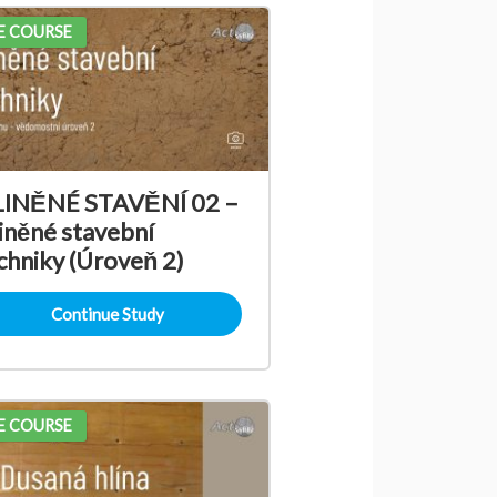
E COURSE
INĚNÉ STAVĚNÍ 02 –
iněné stavební
chniky (Úroveň 2)
Continue Study
E COURSE