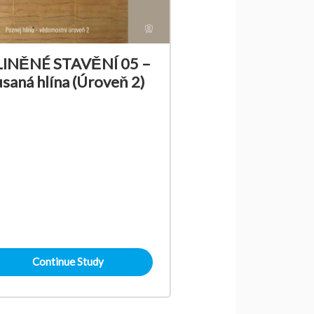
INĚNÉ STAVĚNÍ 05 –
saná hlína (Úroveň 2)
Continue Study