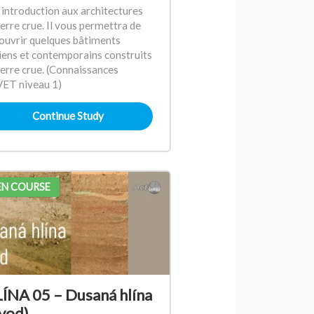
 introduction aux architectures
terre crue. Il vous permettra de
ouvrir quelques bâtiments
iens et contemporains construits
terre crue. (Connaissances
ET niveau 1)
Continue Study
N COURSE
ÍNA 05 – Dusaná hlína
vod)