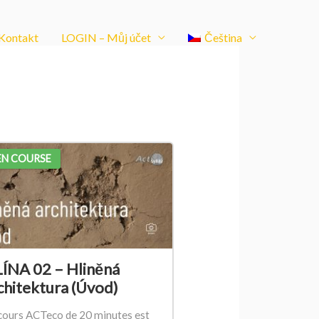
Kontakt
LOGIN – Můj účet
Čeština
N COURSE
ÍNA 02 – Hliněná
chitektura (Úvod)
cours ACTeco de 20 minutes est