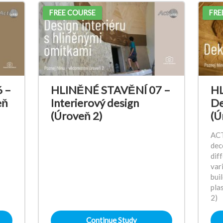
FREE COURSE
FRE
 –
HLINĚNÉ STAVĚNÍ 07 –
HL
eň
Interierový design
De
(Úroveň 2)
(Ú
ACT
dec
dif
var
bui
pla
2)
Continue Study