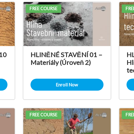
FREE COURSE
FRE
10
HLINĚNÉ STAVĚNÍ 01 –
HL
Materiály (Úroveň 2)
Hl
te
Enroll Now
FREE COURSE
FRE