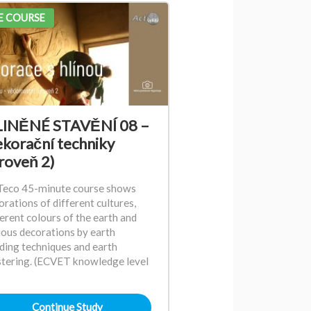
E COURSE
INĚNÉ STAVĚNÍ 08 –
korační techniky
roveň 2)
eco 45-minute course shows
orations of different cultures,
ferent colours of the earth and
ious decorations by earth
lding techniques and earth
stering. (ECVET knowledge level
Continue Study