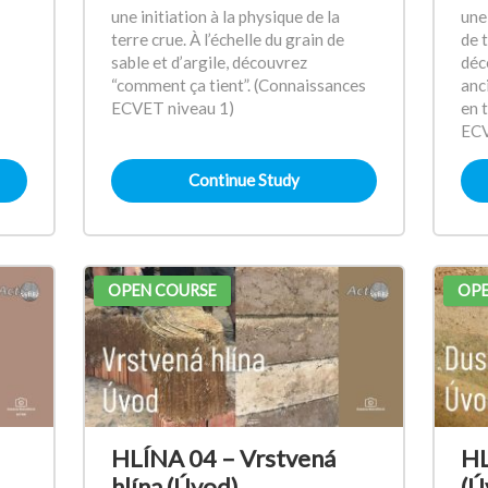
une initiation à la physique de la
une
terre crue. À l’échelle du grain de
de 
sable et d’argile, découvrez
déc
“comment ça tient”. (Connaissances
anc
ECVET niveau 1)
en 
ECV
Continue Study
OPEN COURSE
OPE
HLÍNA 04 – Vrstvená
HL
hlína (Úvod)
(Ú