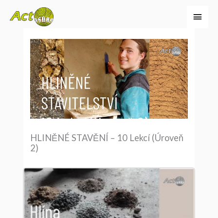
Přeskočit
Hlavn
na
menu
obsah
HLINĚNÉ STAVĚNÍ – 10 Lekcí (Úroveň
2)