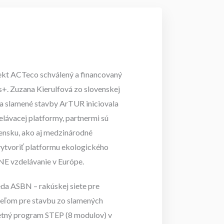
ekt ACTeco schválený a financovaný
+. Zuzana Kierulfová zo slovenskej
 a slamené stavby ArTUR iniciovala
delávacej platformy, partnermi sú
vensku, ako aj medzinárodné
vytvoriť platformu ekologického
E vzdelávanie v Európe.
da ASBN – rakúskej siete pre
iteľom pre stavbu zo slamených
etný program STEP (8 modulov) v