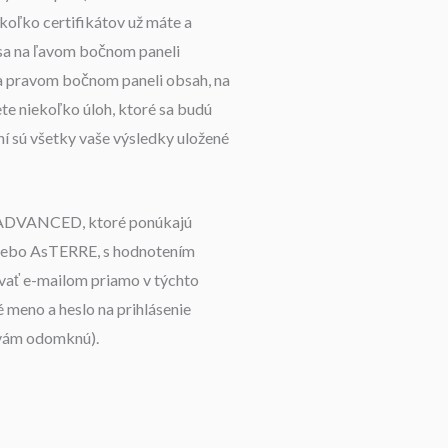
 koľko certifikátov už máte a
u sa na ľavom bočnom paneli
 na pravom bočnom paneli obsah, na
te niekoľko úloh, ktoré sa budú
ení sú všetky vaše výsledky uložené
zy ADVANCED, ktoré ponúkajú
alebo AsTERRE, s hodnotením
ovať e-mailom priamo v týchto
 meno a heslo na prihlásenie
a vám odomknú).