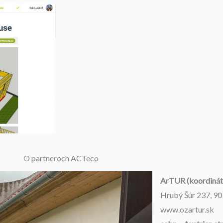
O partneroch ACTeco
ArTUR (koordinát
Hrubý Šúr 237, 90
www.ozartur.sk