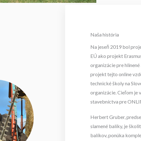
Naša história
Na jeseň 2019 bol proj
EÚ ako projekt Erasmus
organizácie pre hlinené
projekt tejto online vz
technické školy na Slo
organizácie. Cieľom je 
stavebníctva pre ONLIN
Herbert Gruber, predse
slamené balíky, je škol
balíkov, ponúka kompl