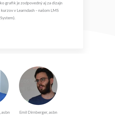
ako grafik je zodpovedný aj za dizajn
a kurzov v Learndash – našom LMS
System).
, asbn
Emil Dirnberger, asbn