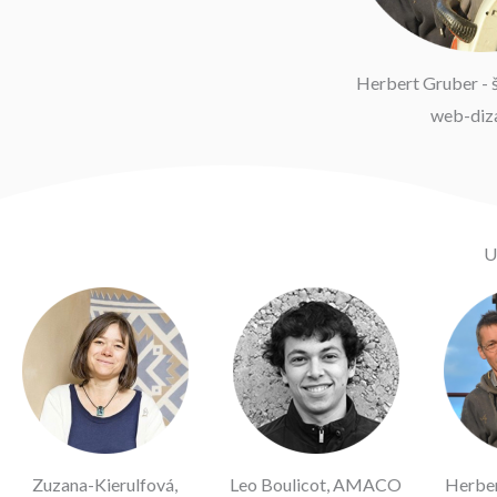
Herbert Gruber - š
web-diz
U
Zuzana-Kierulfová,
Leo Boulicot, AMACO
Herber