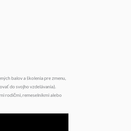
ených balov a školenia pre zmenu,
ovať do svojho vzdelávania).
rými rodičmi, remeselníkmi alebo