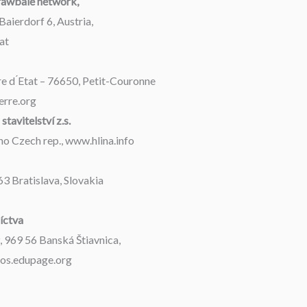
trawbale network,
aierdorf 6, Austria,
at
re d ́Etat – 76650, Petit-Couronne
erre.org
stavitelství z.s.
no Czech rep., www.hlina.info
3 Bratislava, Slovakia
íctva
 969 56 Banská Štiavnica,
sos.edupage.org