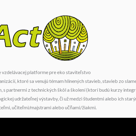
e vzdelávacej platforme pre eko staviteľstvo
nizácií, ktoré sa venujú témam hlinených stavieb, stavieb zo slam
s partnermi z technických škôl a školení (ktorí budú kurzy integr
logickej udržateľnej výstavby, či už medzi študentmi alebo ich sta
eľmi, učiteľmi/majstrami alebo učňami/žiakmi.