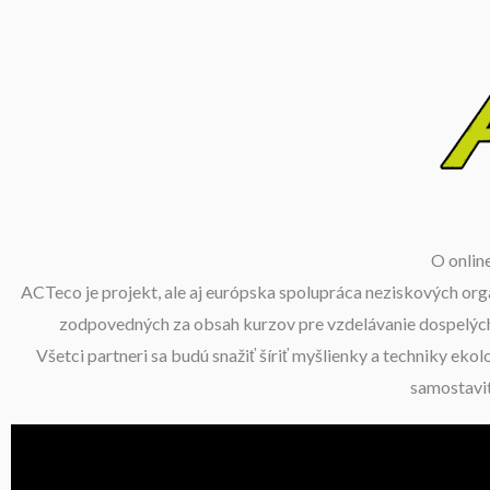
O onlin
ACTeco je projekt, ale aj európska spolupráca neziskových orga
zodpovedných za obsah kurzov pre vzdelávanie dospelých, 
Všetci partneri sa budú snažiť šíriť myšlienky a techniky eko
samostavit