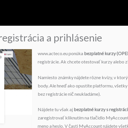
registrácia a prihlásenie
www.acteco.eu ponúka
bezplatné kurzy (OPE
registrácie. Ak chcete otestovať kurzy alebo zi
Namiesto známky nájdete rôzne kvízy, v ktor
body. Ale hneď ako opustíte platformu, všetky
bez registrácie nič neukladáme).
Nájdete tu však aj
bezplatné kurzy s registrác
zaregistrovať kliknutím na tlačidlo MyAccount 
meno a heslo. V časti MyAccount nájdete všet