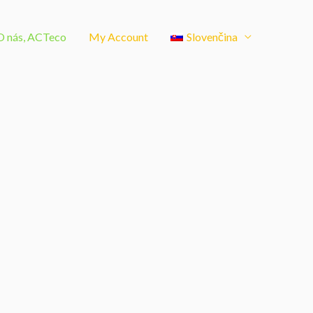
O nás, ACTeco
My Account
Slovenčina