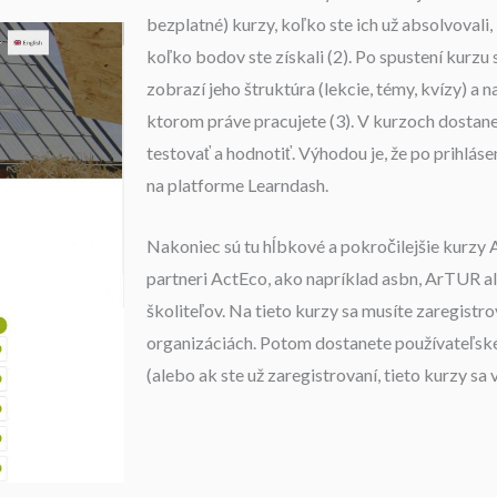
bezplatné) kurzy, koľko ste ich už absolvovali,
koľko bodov ste získali (2). Po spustení kurz
zobrazí jeho štruktúra (lekcie, témy, kvízy) a
ktorom práve pracujete (3). V kurzoch dostane
testovať a hodnotiť. Výhodou je, že po prihlás
na platforme Learndash.
Nakoniec sú tu hĺbkové a pokročilejšie kur
partneri ActEco, ako napríklad asbn, ArTUR 
školiteľov. Na tieto kurzy sa musíte zaregistr
organizáciách. Potom dostanete používateľské
(alebo ak ste už zaregistrovaní, tieto kurzy s