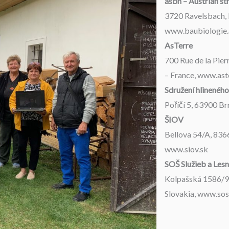
asbn – Austrian s
3720 Ravelsbach, B
www.baubiologie.
AsTerre
700 Rue de la Pier
– France, www.ast
Sdružení hlineného 
Poříčí 5, 63900 Br
ŠIOV
Bellova 54/A, 8366
www.siov.sk
SOŠ Služieb a Lesn
Kolpašská 1586/9,
Slovakia, www.so