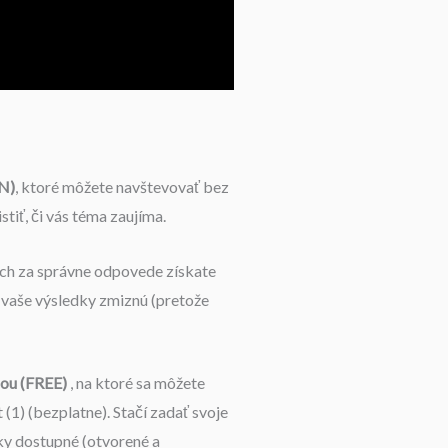
N)
, ktoré môžete navštevovať bez
stiť, či vás téma zaujíma.
ých za správne odpovede získate
 vaše výsledky zmiznú (pretože
iou (FREE)
, na ktoré sa môžete
(1) (bezplatne). Stačí zadať svoje
ky dostupné (otvorené a